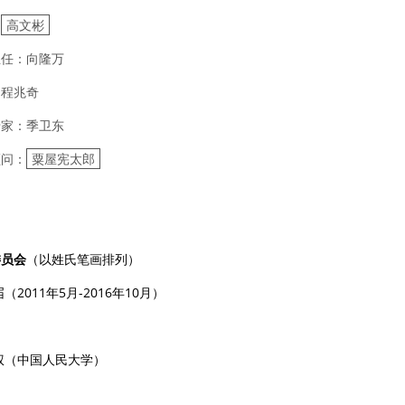
：
高文彬
主任：向隆万
：程兆奇
专家：季卫东
顾问：
粟屋宪太郎
委员会
（以姓氏笔画排列）
届
（
2011
年
5
月
-2016
年
10
月）
：
权（中国人民大学）
：