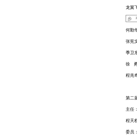
龙翼
步 
何勤
张宪
季卫
徐
程兆
第二
主任
程天
委员