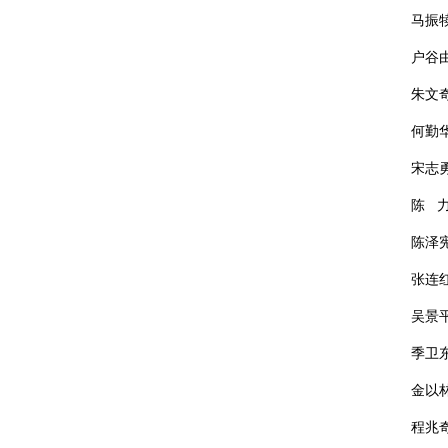
马振
户谷
朱文
何勤
宋志
陈
陈泽
张连
吴景
季卫
金以
程兆