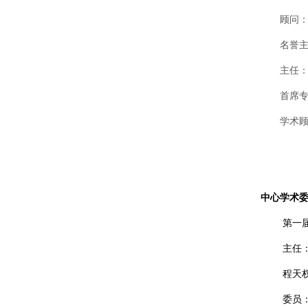
顾问
名誉
主任
首席
学术
中心学术
第一
主任
程天
委员