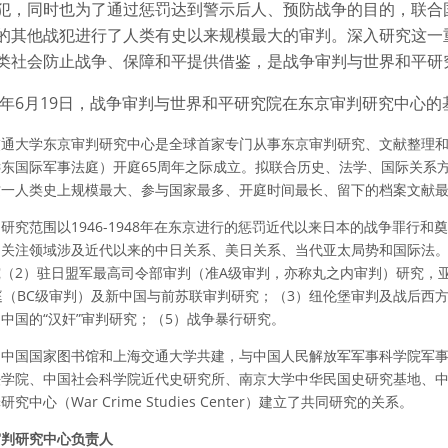
犯，同时也为了通过惩罚达到警示后人、预防战争的目的，联合
的其他战犯进行了人类有史以来规模最大的审判。深入研究这一
类社会防止战争、保障和平提供借鉴，是战争审判与世界和平研
17年6月19日，战争审判与世界和平研究院在东京审判研究中心
通大学东京审判研究中心是全球首家专门从事东京审判研究、文献整理和编
远东国际军事法庭）开庭65周年之际成立。拟联合历史、法学、国际关系
这一人类史上规模最大、参与国家最多、开庭时间最长、留下的档案文献
研究范围以1946-1948年在东京进行的惩罚近代以来日本的战争罪行
，关注领域涉及近代以来的中日关系、美日关系、当代亚太局势和国际法。
究（2）驻日盟军最高司令部审判（准A级审判，亦称丸之内审判）研究，
庭（BC级审判）及新中国与前苏联审判研究；（3）纽伦堡审判及战后西
中国的“汉奸”审判研究；（5）战争暴行研究。
由中国国家图书馆和上海交通大学共建，与中国人民解放军军事科学院军
法学院、中国社会科学院近代史研究所、南京大学中华民国史研究基地、
究中心（War Crime Studies Center）建立了共同研究的关系。
审判研究中心负责人