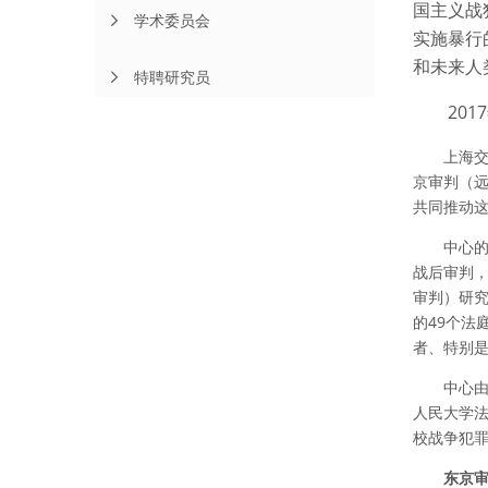
国主义战
学术委员会
实施暴行
和未来人
特聘研究员
20
上海交
京审判（
共同推动
中心的
战后审判
审判）研
的49个法
者、特别是
中心
人民大学
校战争犯罪研
东京