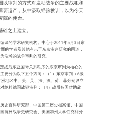
国以审判的方式对发动战争的主要战犯和
重要遗产，从中汲取经验教训，以为今天
究院的使命。
的基础之上建立。
译的学术研究机构。中心于2011年5月3日东
方面的学者及其他有志于东京审判研究的同道，
最为浩瀚的战争审判的研究。
和奠定战后东亚国际关系秩序的东京审判为核心的
主要分为以下五个方向：（1）东京审判（A级
亚洲地区中、美、英、法、澳、荷、菲分别设立
方对纳粹德国战犯审判；（4）战后各国对助敌
事历史百科研究部、中国第二历史档案馆、中国
中国抗日战争史研究会、美国加州大学伯克利分