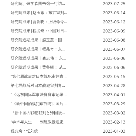
研究院、钱学森图书馆一行访
2023-07-25
问“九·一八”历史博物馆等单位
研究院成果|赵玉蕙：东京审判
2023-06-14
法官视角下的天皇责任——以韦
伯庭长为例
研究院成果|曹鲁晓：上级命令
2023-06-12
不免责原则与国民政府对日战犯
审判
研究院成果|程兆奇：中国对日
2023-06-09
本战犯审判研究三题——研究意
义、新书简评、史料出版
研究院近期成果｜赵玉蕙：国民
2023-06-08
政府南京审判中的A级罪行管辖
权初探
研究院近期成果｜程兆奇：东京
2023-06-07
国际军事审判的历史意义不容抹
杀
研究院近期成果 | 龚志伟： 东京
2023-06-06
审判中的溥仪作证及其检控价值
研究院近期成果 | 曹鲁晓： 从国
2023-06-06
内法到国际法：国民政府处置日
本高职级战犯的法律适用...
“第七届战后对日本战犯审判青
2023-05-15
年学者研讨会”召开
第七届战后对日本战犯审判青年
2023-04-28
学者研讨会议程
“《远东国际军事法庭庭审记录·
2023-04-01
全译本》（第三辑）译校工作
会”召开
“《新中国的战犯审判与回国后
2023-03-29
的和平实践》出版研讨会”召开
『新中国の戦犯裁判と帰国後の
2023-03-02
平和実践』出版
“学术与人生——刘统教授追思
2023-02-13
会”在上海交通大学召开
程兆奇：忆刘统
2023-01-03