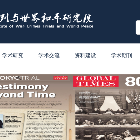
学术研究
学术交流
资料建设
学术期刊
学术成果
学术会议
山极晃文库
基金项目
学术讲座
图书购置
后
获奖
访问交流
数据库