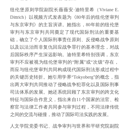
纽伦堡原则学院副院长薇薇安·迪特里希（Viviane E.
Dittrich）以视频方式发表题为《80年后的纽伦堡审判
与东京审判》的主旨演讲。她指出，80年前的纽伦堡
审判与东京审判共同奠定了现代国际刑法的重要基
础，确立了个人国际刑事责任原则、反侵略战争原则
以及以法治而非复仇回应战争罪行的基本理念，对战
后国际秩序产生深远影响。迪特里希特别强调，东京
审判不应被视为纽伦堡审判的“附属”或“次级”存在，
而应与纽伦堡审判共同构成现代国际刑法形成过程中
的关键历史转折。她引用学界“Tokyoberg”的概念，指
出两大审判共同推动了侵略战争犯罪化以及国际刑事
司法体系的发展。她还系统回顾了东京审判的跨文化
特征与国际合作意义，指出来自11个国家的法官、检
察官与法律工作者共同参与审判过程，不同法律传统
之间的交流与碰撞，推动了国际司法实践的发展。
人文学院党委书记、战争审判与世界和平研究院副院