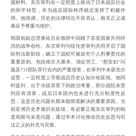
据材料。东京审判在一定程度上推动了日本战后社会
的和平转型，并为战后国际秩序稳定发挥了积极作
用。他强调，历史的法律结论不容否认，相关正义成
果应予尊重与维护。
韩国前副总理黄祐吕在致辞中回顾了东亚国家共同经
历的战争创伤。东京审判与纽伦堡审判共同开启了国
际刑法新阶段，确立了战犯可被追究个人刑事责任的
重要原则。包括南京大屠杀、强征劳工、“慰安妇”问
题及731部队罪行在内的严重侵害，在审判中未获充分
追责，一定程度上导致战后历史认知分歧延续。他同
时提到，出于冷战背景下的政治考量，部分战犯未受
到应有清算，战后日本国内也未进行充分制度性反
思，这是历史问题长期未能彻底解决的重要原因。当
前亚洲历史矛盾仍在延续，有必要正视东京审判的制
度局限与未竟问题，通过学术讨论推动历史反思与司
法正义的补充与完善。