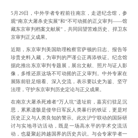
5月29日，中外学者专程前往南京，走进纪念馆，参
观“南京大屠杀史实展”和“不可动摇的正义审判——馆
藏东京审判档案文献展”，共同回望苦难历史、捍卫东
京审判正义成果。
近期，东京审判美国助理检察官萨顿的日志、报告等
珍贵史料入藏，为审判的严谨公正再添铁证。纪念馆
据此推出东京审判专题展，展出文献、照片与证人影
像，多维还原这场不可动摇的正义审判。中外专家在
展陈前驻足细看、深入交流，表示要以史为鉴、坚守
法理，守护东京审判历史定论与正义成果。
在南京大屠杀死难者“万人坑”遗址前，嘉宾们驻足沉
思，累累遗骸是侵华日军反人类暴行的铁证，更是对
历史正义与人类良知的警示。此次沪宁联动的国际研
讨与实地寻访活动，既是一场高水平的学术交流活
动，也凝聚起跨越国界的历史共识。与会专家学者一