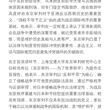
马中友好协会会长、马来西亚前驻华大使马吉德因身
体原因未能到场，但专门提交书面致辞。他在致辞中
高度评价东京审判对于亚洲反法西斯历史的重要意
义，“强权不等于正义”由此成为战后国际秩序的重要
基础。他表示，审判在一定程度上承认了亚洲各国民
众在战争中遭受的深重苦难，铭记受害者并非延续仇
恨，而是维护历史真相与人类尊严。东京审判凸显了
以法律与制度管控国际冲突的重要性，多边主义、对
话与国际规范仍是避免冲突循环的关键路径。
在主旨演讲环节，上海交通大学东京审判研究中心主
任程兆奇以《东京审判——为了世界和平》为题作主
旨报告。他表示，东京审判以“反和平罪”为核心，确
立了侵略战争不可免责的国际法原则，通过严格程序
与证据审理，对日本侵略战争作出法律定性，为战后
东亚秩序重建与日本和平转型提供重要法理基础。程
兆奇强调，东京审判不仅具有惩治战犯的意义，更在
于确立以法律遏制战争的国际机制，其“维护和平、拯