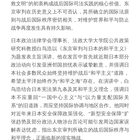
救文明”的初衷构成战后国际司法实践的核心价值。东
京审判在历史意义上不可否认，其所确立的国际法原
则与战后国际秩序密切相关，对维护世界和平与防止
战争再度发生具有持久影响。
日本政治法律学会理事长、法政大学大学院公共政策
研究科教授白鸟浩以《东京审判与日本的和平主义》
为题发表主旨演讲。他在发言中首先就近期日本部分
政治动向引发亚洲邻国担忧表示诚挚歉意，并强调日
本社会多数民众始终坚持维护战后“和平主义”道路，
希望太平洋始终作为“和平之海”存在。在演讲中，白
鸟浩结合日本宪法第九条及其和平主义理念，强调日
本不应重回“一国中心主义”与“以力量支配国际关
系”的旧道路，而应坚持国际协调与地区合作。他同时
对近年来日本安全保障政策强化、“新型安全保障”扩
张趋势及部分政治人物涉台言论可能引发周边国家误
解表达忧虑，指出东京审判所确立的战后国际秩序与
和平理念，正面临新的现实挑战。