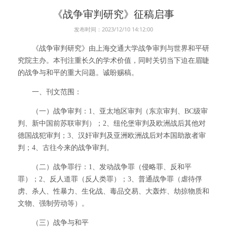
《战争审判研究》征稿启事
发布时间：2023/12/10 14:12:00
《战争审判研究》由上海交通大学战争审判与世界和平研
究院主办。本刊注重长久的学术价值，同时关切当下迫在眉睫
的战争与和平的重大问题。诚盼赐稿。
一、刊文范围：
（一）战争审判：1、亚太地区审判（东京审判、BC级审
判、新中国前苏联审判）；2、纽伦堡审判及欧洲战后其他对
德国战犯审判；3、汉奸审判及亚洲欧洲战后对本国助敌者审
判；4、古往今来的战争审判。
（二）战争罪行：1、发动战争罪（侵略罪、反和平
罪）；2、反人道罪（反人类罪）；3、普通战争罪（虐待俘
虏、杀人、性暴力、生化战、毒品交易、大轰炸、劫掠物质和
文物、强制劳动等）。
（三）战争与和平