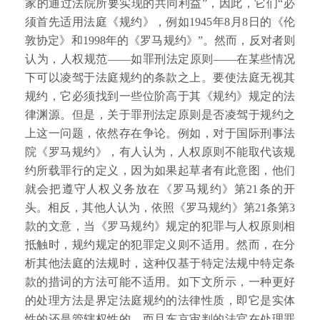
家的通过法院所要实现的共同利益
”
，因此，它们
“
必
须首先适用法庭《规约》，例如
1945
年
8
月
8
日的《伦
敦协定》和
1998
年的《罗马规约》
”
。然而，反对者则
认为，人权规范
——
如罪刑法定原则
——
在某些情况
下可以凌驾于法庭规约的条款之上。要使法庭无视其
规约，它必须找到一些位阶高于其《规约》规定的法
律渊源。但是，关于罪刑法定原则是否凌驾于规约之
上这一问题，依然存在争论。例如，对于国际刑事法
院《罗马规约》，有人认为，人权原则不能取代该规
约所载罪行的定义，因为如果起草者有此意图，他们
就会把遵守人权义务放在《罗马规约》第
21
条的开
头。相反，其他人认为，依照《罗马规约》第
21
条第
3
款的文意，当《罗马规约》规定的犯罪与人权原则相
抵触时，规约规定的犯罪定义则不适用。然而，在分
析其他法庭的法规时，这种仅基于特定法规中特定条
款的措词的方法可能不适用。如下文所示，一种更好
的处理方法是界定法庭规约的法律性质，即它是实体
性的还是管辖权性的，而且东京审判的法官在处理罪