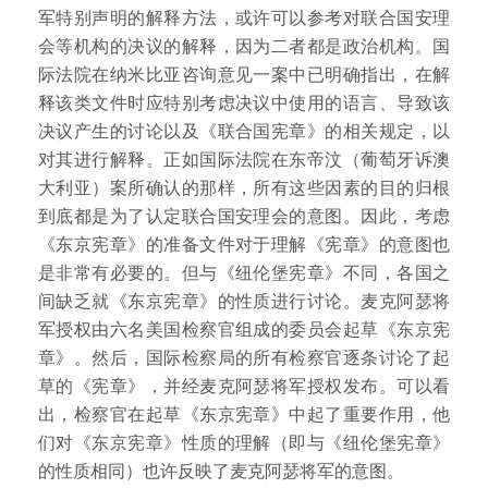
军特别声明的解释方法，或许可以参考对联合国安理
会等机构的决议的解释，因为二者都是政治机构。国
际法院在纳米比亚咨询意见一案中已明确指出，在解
释该类文件时应特别考虑决议中使用的语言、导致该
决议产生的讨论以及《联合国宪章》的相关规定，以
对其进行解释。正如国际法院在东帝汶（葡萄牙诉澳
大利亚）案所确认的那样，所有这些因素的目的归根
到底都是为了认定联合国安理会的意图。因此，考虑
《东京宪章》的准备文件对于理解《宪章》的意图也
是非常有必要的。但与《纽伦堡宪章》不同，各国之
间缺乏就《东京宪章》的性质进行讨论。麦克阿瑟将
军授权由六名美国检察官组成的委员会起草《东京宪
章》。然后，国际检察局的所有检察官逐条讨论了起
草的《宪章》，并经麦克阿瑟将军授权发布。可以看
出，检察官在起草《东京宪章》中起了重要作用，他
们对《东京宪章》性质的理解（即与《纽伦堡宪章》
的性质相同）也许反映了麦克阿瑟将军的意图。