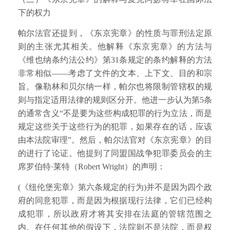
下的权力
帕尔法官还提到，《东京宪章》的性质与罪刑法定原
则的主张尤其相关。他解释《东京宪章》的方法与
《维也纳条约法公约》第
31
条规定的条约解释的方法
非常相似
——
考虑了文件的文本、上下文、目的和宗
旨。像勒林和贝尔纳一样，帕尔也将限制管辖权的规
则与指定适用法律的规则区分开。他进一步认为第
5
条
的通常含义
“
不是要为这些构成犯罪的行为立法，而是
规定这些关于这些行为的犯罪，如果存在的话，应该
由本法院审理
”
。然后，帕尔法官对《东京宪章》的目
的进行了论证。他提到了同盟国战争犯罪委员会的主
席罗伯特
·
莱特（
Robert Wright
）的声明：
(
《纽伦堡宪章》第六条规定的行为
)
并不是因为四个政
府的同意犯罪，而是因为根据现行法律，它们已经构
成犯罪，所以政府才将其安排在法庭的管辖范围之
内。在任何其他的假设下，法院则不是法院，而是权