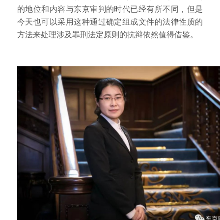
的地位和内容与东京审判的时代已经有所不同，但是
今天也可以采用这种通过确定组成文件的法律性质的
方法来处理涉及罪刑法定原则的抗辩依然值得借鉴。