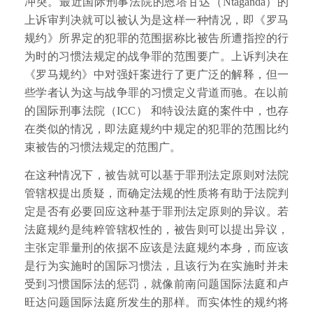
冲突。最近国际刑事法院的恩塔甘达（
Ntaganda
）的
上诉审判决就可以被认为是这样一种情况，即《罗马
规约》所界定的犯罪的范围据称比被告所遭指控的行
为时的习惯法规定的战争罪的范围要广。上诉判决在
《罗马规约》中对强奸案进行了更广泛的解释，但一
些学者认为这与战争罪的习惯定义背道而驰。在以前
的国际刑事法院（
ICC
） 和特设法庭的案件中，也存
在类似的情况，即法庭规约中规定的犯罪的范围比约
束被告的习惯法规定的范围广。
在这种情况下，被告就可以基于罪刑法定原则对法院
管辖权提出质疑，而确定法规的性质将有助于法院判
定是否有必要回应这种基于罪刑法定原则的异议。若
法庭规约是纯粹管辖权性的，被告则可以提出异议，
主张定罪量刑的依据不应该是法庭规约本身，而应该
是行为实施时的国际习惯法，且该行为在实施时并未
受到习惯国际法的惩罚，就像前南问题国际法庭和卢
旺达问题国际法庭所发生的那样。而实体性的规约将