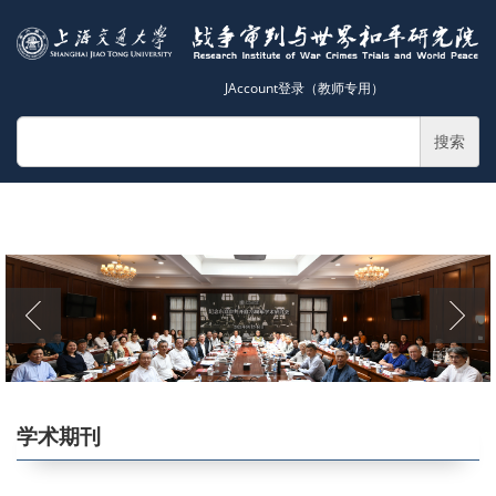
JAccount登录（教师专用）
搜索
学术期刊