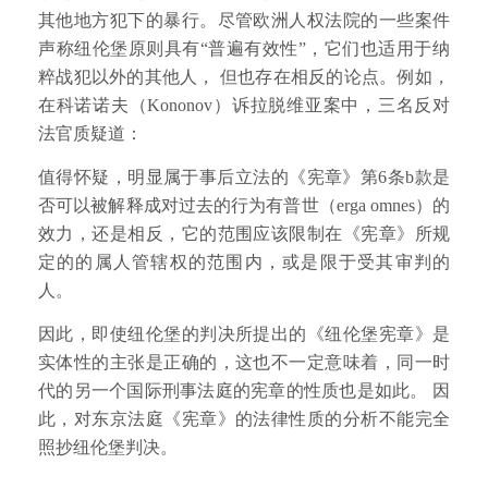
其他地方犯下的暴行。尽管欧洲人权法院的一些案件
声称纽伦堡原则具有
“
普遍有效性
”
，它们也适用于纳
粹战犯以外的其他人， 但也存在相反的论点。例如，
在科诺诺夫（
Kononov
）诉拉脱维亚案中，三名反对
法官质疑道：
值得怀疑，明显属于事后立法的《宪章》第
6
条
b
款是
否可以被解释成对过去的行为有普世（
erga omnes
）的
效力，还是相反，它的范围应该限制在《宪章》所规
定的的属人管辖权的范围内，或是限于受其审判的
人。
因此，即使纽伦堡的判决所提出的《纽伦堡宪章》是
实体性的主张是正确的，这也不一定意味着，同一时
代的另一个国际刑事法庭的宪章的性质也是如此。
因
此，对东京法庭《宪章》的法律性质的分析不能完全
照抄纽伦堡判决。