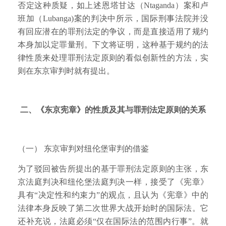
否定这种质疑，如上述恩塔甘达（
Ntaganda
）案和卢
班加（
Lubanga)
案的判决中所示，国际刑事法院并没
有回应潜在的罪刑法定的争议，而是直接适用了规约
本身加以定罪量刑。下文将证明，这种基于规约的法
律性质来处理罪刑法定原则的看似创新性的方法，实
则在东京审判时就有提出。
二、《东京宪章》的性质及其与罪刑法定原则的关系
（一） 东京审判对纽伦堡审判的借鉴
为了驳回被告所提出的基于罪刑法定原则的主张，东
京法庭判决和纽伦堡法庭判决一样，接受了《宪章》
具有“决定性和约束力”的观点，且认为《宪章》中的
法律本身反映了第二次世界大战开始时的国际法。它
还补充说，法庭必须
“
仅在国际法的范围内行事
”
。就