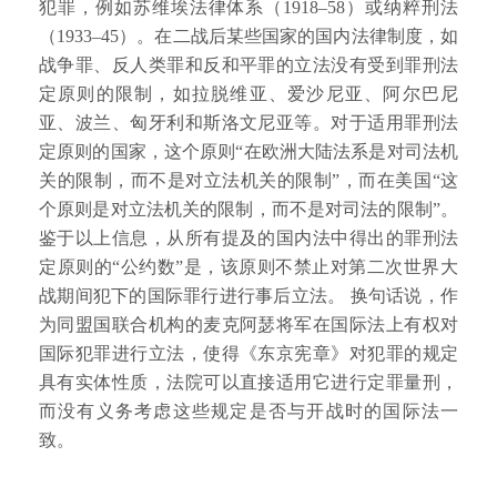
犯罪，例如苏维埃法律体系（
1918–58
）或纳粹刑法
（
1933–45
）。在二战后某些国家的国内法律制度，如
战争罪、反人类罪和反和平罪的立法没有受到罪刑法
定原则的限制，如拉脱维亚、爱沙尼亚、阿尔巴尼
亚、波兰、匈牙利和斯洛文尼亚等。对于适用罪刑法
定原则的国家，这个原则
“
在欧洲大陆法系是对司法机
关的限制，而不是对立法机关的限制
”
，而在美国
“
这
个原则是对立法机关的限制，而不是对司法的限制
”
。
鉴于以上信息，从所有提及的国内法中得出的罪刑法
定原则的
“
公约数
”
是，该原则不禁止对第二次世界大
战期间犯下的国际罪行进行事后立法。
换句话说，作
为同盟国联合机构的麦克阿瑟将军在国际法上有权对
国际犯罪进行立法，使得《东京宪章》对犯罪的规定
具有实体性质，法院可以直接适用它进行定罪量刑，
而没有义务考虑这些规定是否与开战时的国际法一
致。