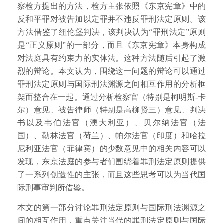
察检方提出的方法，检方主张依照《东京宪章》中的
反和平罪对被告加以定罪并不违反罪刑法定原则。该
方法借鉴了纽伦堡判决，该判决认为“罪刑法定”原则
是“正义原则”的一部分，而且《东京宪章》本身构成
对法庭具有约束力的实体法。这种方法随后引起了激
烈的辩论。本文认为，围绕这一问题的辩论可以通过
罪刑法定原则与国际刑法渊源之间相互作用的分析框
架而整合在一起。通过分析检察官（特别是柯明斯
-
卡
尔）意见、被告律师（特别是高柳贤三）意见、判决
书以及韦伯法官（澳大利亚）、贝尔纳法官（法
国）、勒林法官（荷兰）、帕尔法官（印度）和哈拉
尼利亚法官（菲律宾）的少数意见中的相关内容可以
发现，东京法庭的参与者们围绕着罪刑法定原则提供
了一系列创造性的主张，而且这些思考可以为当代国
际刑事审判所借鉴。
本文的第一部分讨论罪刑法定原则与国际刑法渊源之
间的相互作用，重点关注当代的罪刑法定原则与国际