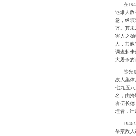
在
194
遇难人数
意，经辗
万。其未
害人之确
人，其他
调查起步
大屠杀的
陈光
敌人集体
七九五八
名，由掩
者伍长德
埋者，计
1946
杀案敌人