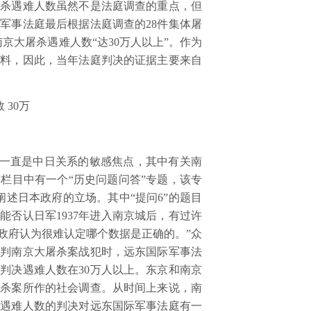
屠杀遇难人数虽然不是法庭调查的重点，但
军事法庭最后根据法庭调查的28件集体屠
京大屠杀遇难人数“达30万人以上”。作为
资料，因此，当年法庭判决的证据主要来自
30万
一直是中日关系的敏感焦点，其中有关南
栏目中有一个“历史问题问答”专题，该专
阐述日本政府的立场。其中“提问
6
”的题目
不能否认日军
1937
年进入南京城后，有过许
政府认为很难认定哪个数据是正确的。”众
审判南京大屠杀案战犯时，远东国际军事法
庭判决遇难人数在
30
万人以上。东京和南京
屠杀案所作的社会调查。从时间上来说，南
杀遇难人数的判决对远东国际军事法庭有一