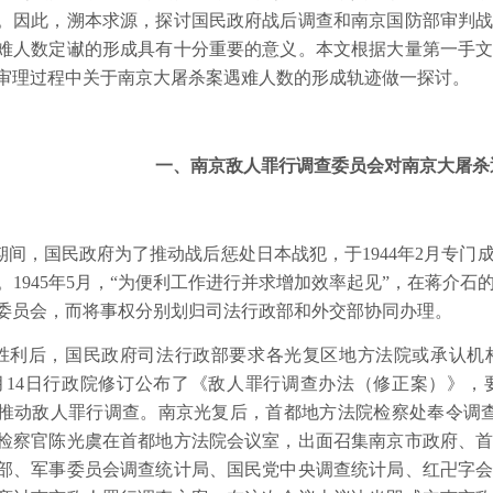
。因此，溯本求源，探讨国民政府战后调查和南京国防部审判
难人数定谳的形成具有十分重要的意义。本文根据大量第一手
审理过程中关于南京大屠杀案遇难人数的形成轨迹做一探讨。
一、南京敌人罪行调查委员会对南京大屠杀
期间，国民政府为了推动战后惩处日本战犯，于
1944
年
2
月专门
。
1945
年
5
月，“为便利工作进行并求增加效率起见”，在蒋介石
委员会，而将事权分别划归司法行政部和外交部协同办理。
胜利后，国民政府司法行政部要求各光复区地方法院或承认机
月
14
日行政院修订公布了《敌人罪行调查办法（修正案）》，
推动敌人罪行调查。南京光复后，首都地方法院检察处奉令调
检察官陈光虞在首都地方法院会议室，出面召集南京市政府、
部、军事委员会调查统计局、国民党中央调查统计局、红卍字