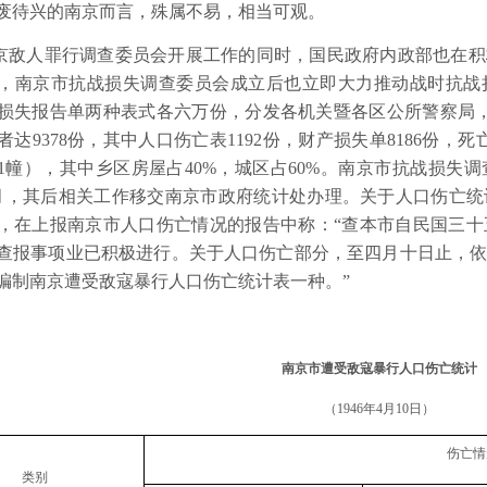
废待兴的南京而言，殊属不易，相当可观。
京敌人罪行调查委员会开展工作的同时，国民政府内政部也在积
，南京市抗战损失调查委员会成立后也立即大力推动战时抗战
损失报告单两种表式各六万份，分发各机关暨各区公所警察局
者达
9378
份，其中人口伤亡表
1192
份，财产损失单
8186
份，死
1
幢），其中乡区房屋占
40%
，城区占
60%
。南京市抗战损失调
月，其后相关工作移交南京市政府统计处办理。关于人口伤亡统
，在上报南京市人口伤亡情况的报告中称：“查本市自民国三
查报事项业已积极进行。关于人口伤亡部分，至四月十日止，
编制南京遭受敌寇暴行人口伤亡统计表一种。”
南京市遭受敌寇暴行人口伤亡统计
（
1946
年
4
月
10
日）
伤亡情
类别