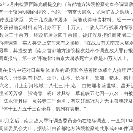
6
年
2
月由检察官陈光虞提交的《首都地方法院检察处奉令调查
有一个较为明确的结论，他说：“南京大屠杀，尤为旷古之浩劫
转设法访觅，关于几次集体屠杀，尚能获得珍贵材料。经一一
及获得确切材料者约计亦不下二十万人。”“敌人罪行残暴凶悍
数达三十余万，烧毁房屋达四千余幢，被奸淫及拒奸而死者二
尚待调查，实人类史上空前未有之惨剧。”在战后有关南京大屠
最早，其提交的《南京首都地方法院检察处奉令调查敌人罪行
调查报告，第一次明确指出南京大屠杀死亡人数是
30
万人以上。
虞在报告中还对日军集体屠杀的证据和各慈善团体或个人掩埋尸
屠杀，计部队有中岛、畑中、山本、长谷川、箕浦、猪木、德
六名。计上新河地域二八七三
[
十
]
名，由掩埋者盛世徵、昌开
埋者芮芳缘、张鸿儒、杨广才具结；草鞋峡五七四一八名，由
、陈永清具结；灵谷寺三千余名，有汉奸高冠吾之无主孤魂碑
尸体十五万五千三百余具，俱列有表册。”
年
2
月之后，南京敌人罪行调查委员会仍在继续调查，一直到
194
调查委员会为止，据统计由首都地方法院检察处共形成
4040
件