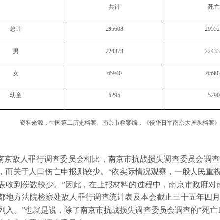
共计
死亡
总计
295608
29552
男
224373
22433
女
65940
6590
幼童
5295
5290
资料来源：中国第二历史档案、南京市档案编：《侵华日军南京大屠杀档案
京敌人罪行调查委员会相比，南京市抗战损失调查委员会调查
，而关于人口伤亡申报则较少。“依实际情况观察，一般人民重
表收到份数较少。”因此，在上报材料的过程中，南京市政府对
都地方法院检察处敌人罪行调查统计表及本会截止三十五年四
列入。”也就是说，除了南京市抗战损失调查委员会调查的“死亡