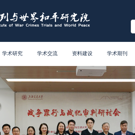
学术研究
学术交流
资料建设
学术期刊
学术成果
学术会议
山极晃文库
基金项目
学术讲座
图书购置
后
获奖
访问交流
数据库