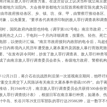
商讨南京敌人罪行调查方案。在这次会议上议决当即成立南京
首都地方法院内。大会推举首都地方法院首席检察官陈光虞为
“由市政府推动各区、乡、镇、坊、保、甲，由警察厅推动各区
对象，以免重复。”要求各代表将所印制的敌人罪行调查表和调查
同时，国民政府内政部也特电（调字第
102
号电）南京市政府，
致死伤之人口，于电到一个月内详细调查，按重伤、轻伤、死
电部，以便统计汇编。”南京市政府接到内政部的电令后，马超
十日内将境内人民历年遭受敌人屠杀案件及因敌人暴行而致死
要。”在发布训令同时，抄发了敌人罪行调查表、敌人罪行种类
成了由南京敌人罪行调查委员会牵头，各级地方政府、警察机
年
12
月
21
日，蒋介石在抗战胜利后第一次巡视南京期间，他呼吁
“案交主席交下人民陈诉有关南京大屠杀事件密函
195
件”。由于
推动，到
1946
年
2
月，南京敌人罪行调查委员会共获得
500
余份
敌人罪行调查统计表》，根据日军在南京暴行种类，如屠杀、
计中岛、长谷川等
29
支日军部队的罪行达
295882
种，这一数字不