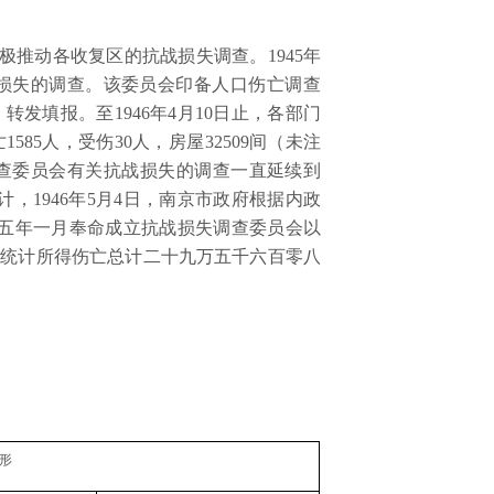
极推动各收复区的抗战损失调查。
1945
年
损失的调查。该委员会印备人口伤亡调查
，转发填报。至
1946
年
4
月
10
日止，各部门
亡
1585
人，受伤
30
人，房屋
32509
间（未注
查委员会有关抗战损失的调查一直延续到
计，
1946
年
5
月
4
日，南京市政府根据内政
十五年一月奉命成立抗战损失调查委员会以
依统计所得伤亡总计二十九万五千六百零八
形