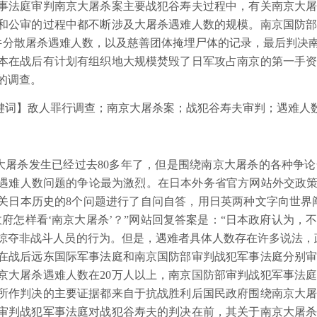
事法庭审判南京大屠杀案主要战犯谷寿夫过程中，有关南京大
和公审的过程中都不断涉及大屠杀遇难人数的规模。南京国防部
8件分散屠杀遇难人数，以及慈善团体掩埋尸体的记录，最后判决南
本在战后有计划有组织地大规模焚毁了日军攻占南京的第一手
的调查。
键词】敌人罪行调查；南京大屠杀案；战犯谷寿夫审判；遇难人数 
大屠杀发生已经过去
80
多年了，但是围绕南京大屠杀的各种争论
遇难人数问题的争论最为激烈。在日本外务省官方网站外交政策
关日本历史的
8
个问题进行了自问自答，用日英两种文字向世界
政府怎样看‘南京大屠杀’？”网站回复答案是：“日本政府认为，
掠夺非战斗人员的行为。但是，遇难者具体人数存在许多说法，
在战后远东国际军事法庭和南京国防部审判战犯军事法庭分别
京大屠杀遇难人数在
20
万人以上，南京国防部审判战犯军事法
所作判决的主要证据都来自于抗战胜利后国民政府围绕南京大
审判战犯军事法庭对战犯谷寿夫的判决在前，其关于南京大屠