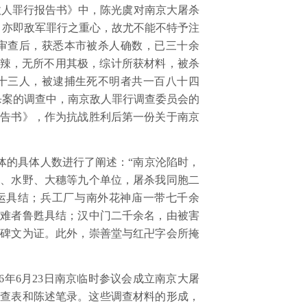
敌人罪行报告书》中，陈光虞对南京大屠杀
，亦即敌军罪行之重心，故尤不能不特予注
审查后，获悉本市被杀人确数，已三十余
毒辣，无所不用其极，综计所获材料，被杀
十三人，被逮捕生死不明者共一百八十四
杀案的调查中，南京敌人罪行调查委员会的
报告书》，作为抗战胜利后第一份关于南京
体的具体人数进行了阐述：“南京沦陷时，
川、水野、大穗等九个单位，屠杀我同胞二
运具结；兵工厂与南外花神庙一带七千余
被难者鲁甦具结；汉中门二千余名，由被害
及碑文为证。此外，崇善堂与红卍字会所掩
6
年
6
月
23
日南京临时参议会成立南京大屠
调查表和陈述笔录。这些调查材料的形成，