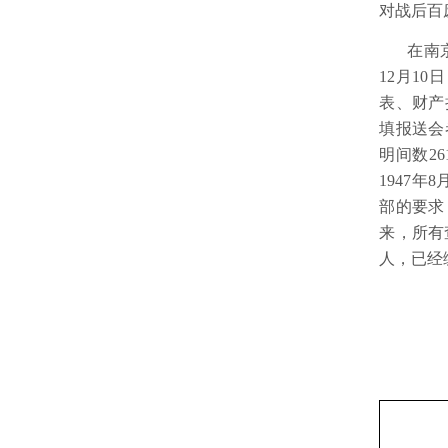
对战后百
在南
12
月
10
日
表、财产
填报送会
明间数
26
1947
年
8
部的要求
来，所有
人，已经