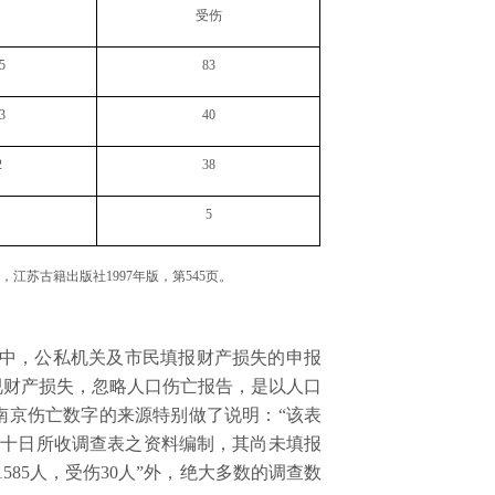
受伤
5
83
3
40
2
38
5
》，江苏古籍出版社
1997
年版，第
545
页。
中，公私机关及市民填报财产损失的申报
视财产损失，忽略人口伤亡报告，是以人口
南京伤亡数字的来源特别做了说明：“该表
月十日所收调查表之资料编制，其尚未填报
1585
人，受伤
30
人”外，绝大多数的调查数