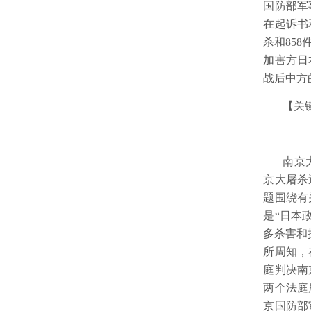
国防部军
在起诉书
杀和85
加害方日
战后中方
【关
南京
京大屠杀
题围绕有
是“日本
多杀害和
所周知，
庭判决南
两个法庭
京国防部