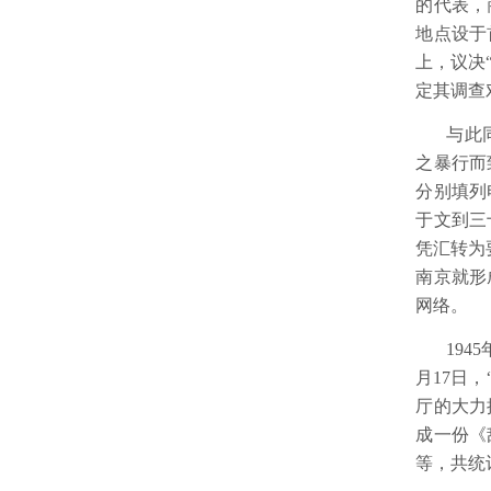
的代表，
地点设于
上，议决
定其调查
与此
之暴行而
分别填列
于文到三
凭汇转为
南京就形
网络。
1945
月
17
日，
厅的大力
成一份《
等，共统