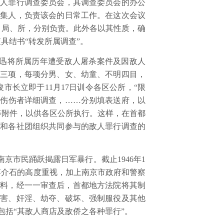
敌人罪行调查委员会，其调查委员会的办公
召集人，负责该会的日常工作。在这次会议
、局、所，分别负责。此外各以其性质，确
具结书“转发所属调查”。
“迅将所属历年遭受敌人屠杀案件及因敌人
亡三项，每项分男、女、幼童、不明四目，
俊市长立即于
11
月
17
日训令各区公所，“限
致伤伤者详细调查，……分别填表送府，以
等附件，以供各区公所执行。这样，在首都
构和各社团组织共同参与的敌人罪行调查的
南京市民踊跃揭露日军暴行。截止
1946
年
1
蒋介石的高度重视，加上南京市政府和警察
资料，经一一审查后，首都地方法院将其制
伤害、奸淫、劫夺、破坏、强制服役及其他
包括“其敌人商店及敌侨之各种罪行”。